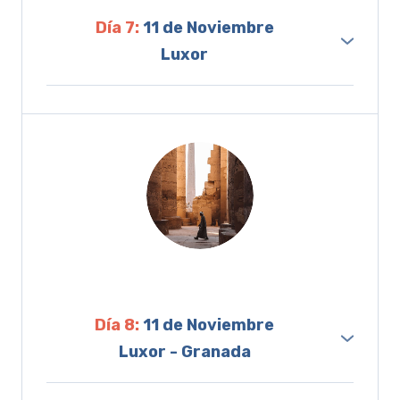
se inició en el 237 a.C.
Día 7:
11 de Noviembre
Cuando termine la visita, toca navegar hacia
Luxor
Luxor. Será una tarde emocionante a bordo
Tras el desayuno, visita del templo de Luxor,
de nuestra motonave. Surcaremos las aguas
dedicado al dios Amón - Ra donde destaca la
del Nilo y atravesaremos la gran esclusa a
Avda. de las Esfinges, el Obelisco con más de
nuestro paso por Esna.
25 metros de altura y las estatuas de Ramses
II y la Naos. Posteriormente visita del templo
Pensión completa y noche a bordo
de Karnak, impresionante templo donde se
han descubierto más de 18.000 estatuas
que te darán una imagen de su grandeza.
Almuerzo a bordo. Por la tarde, cruzaremos a
Día 8:
11 de Noviembre
la orilla oeste del Nilo para conocer las
Luxor - Granada
fabulosas estatuas de los Colosos de Mennon
Después de un buen desayuno. A la hora
con sus más de 15 metros de altura, el