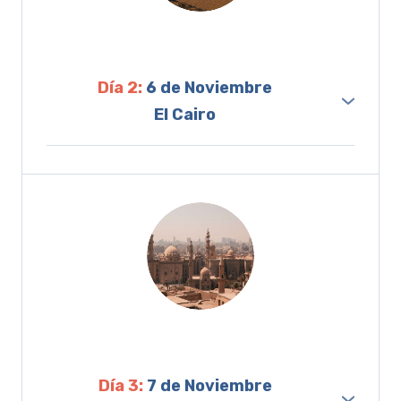
nuestro Guía Local nos ayuda a acelerar
el tramite del visado de turista.
Recogemos nuestras maletas y
nos
Día 2:
6 de Noviembre
trasladamos a nuestro hotel
Ramses
El Cairo
Hilton 5*
(zona centro)
Después del desayuno salimos en bus junto a
nuestro Guía Local para visitar la Necrópolis
de Gizeh donde se encuentran las
mundialmente famosas pirámides de Keops,
Kefren y Micerinos además de la Esfinge
(incluida la entrada al recinto y almuerzo en
restaurante).
Tendremos la tarde libre porque, si no estás
cansado, te queremos dar la posibilidad de
Día 3:
7 de Noviembre
visitar opcionalmente Menfis y Sakkara en la