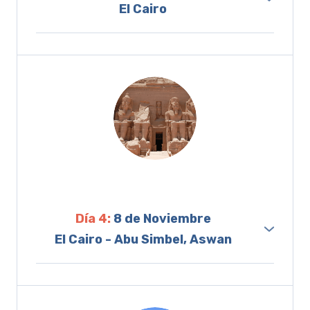
El Cairo
ribera occidental del Nilo. Por la noche,
Desayuno en el hotel. Hoy visitaremos la gran
disfrutaremos de una visita panorámica para
ciudad de El Cairo. Conoceremos las
ver el Cairo iluminado y una buena cena en
callejuelas, las tiendas y la Iglesia de San
restaurante. Después de un día tan intenso,
Jorge en el barrio Copto. Seguro que te
toca regresar al hotel y descansar.
asombrará la Ciudadela de Saladino,
declarada Patrimonio de la Humanidad .
Cuenta con la mezquita de Mohamed Ali o
“mezquita de alabastro” y un mirador
panorámico de la ciudad que te dejará
Día 4:
8 de Noviembre
impresionado.
El Cairo - Abu Simbel, Aswan
Tenemos el almuerzo incluido en restaurante
Es uno de los destinos que más nos emociona
y la visita del museo Egipcio. Es pequeñito
cuando pensamos en nuestro viaje a Egipto.
pero podrás ver el tesoro de Tutankamon
Después del desayuno y a la hora indicada