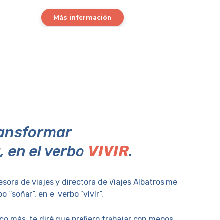
Más i
Más información
ransformar
r
, en el verbo
VIVIR
.
esora de viajes y directora de Viajes Albatros me
o “soñar”, en el verbo “vivir”.
o más, te diré que prefiero trabajar con menos