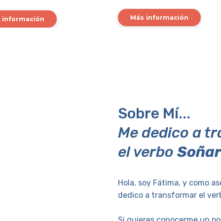
Más información
 información
Sobre Mí...
Me dedico a t
el verbo
Soña
Hola, soy Fátima, y como as
dedico a transformar el verb
Si quieres conocerme un poc