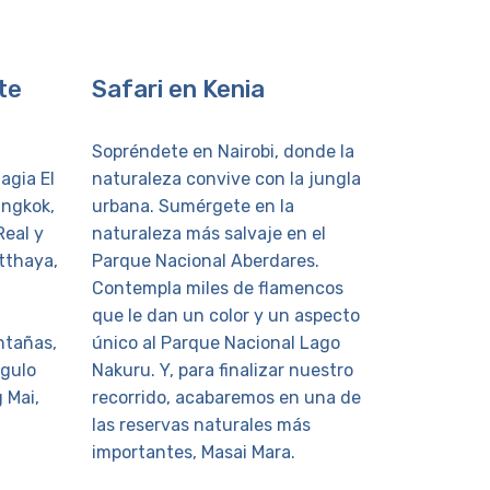
te
Safari en Kenia
Costa 
Sopréndete en Nairobi, donde la
Disfruta 
agia El
naturaleza convive con la jungla
fundament
angkok,
urbana. Sumérgete en la
San Franc
Real y
naturaleza más salvaje en el
Gate, la c
tthaya,
Parque Nacional Aberdares.
calles em
Contempla miles de flamencos
sus famos
que le dan un color y un aspecto
Ángeles H
ntañas,
único al Parque Nacional Lago
Rodeo Dr
ngulo
Nakuru. Y, para finalizar nuestro
Boulevard
 Mai,
recorrido, acabaremos en una de
Beach.
las reservas naturales más
importantes, Masai Mara.