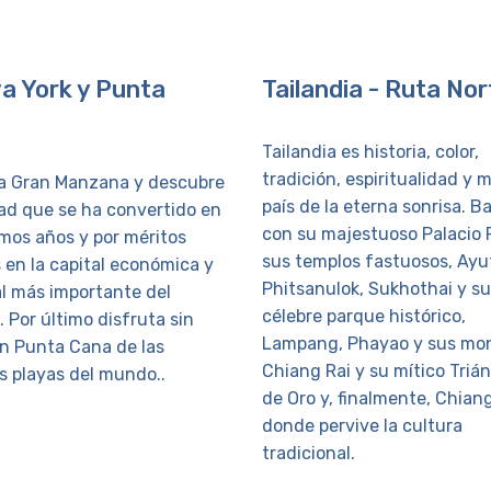
a York y Punta
Tailandia - Ruta Nor
a
Tailandia es historia, color,
tradición, espiritualidad y m
 la Gran Manzana y descubre
país de la eterna sonrisa. B
dad que se ha convertido en
con su majestuoso Palacio 
imos años y por méritos
sus templos fastuosos, Ayu
 en la capital económica y
Phitsanulok, Sukhothai y su
al más importante del
célebre parque histórico,
 Por último disfruta sin
Lampang, Phayao y sus mo
n Punta Cana de las
Chiang Rai y su mítico Triá
s playas del mundo..
de Oro y, finalmente, Chiang
donde pervive la cultura
tradicional.