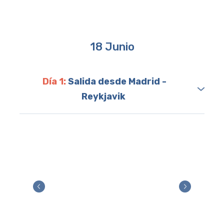
18 Junio
Día 1:
Salida desde Madrid -
Reykjavik
Nuestra aventura comienza con un vuelo
desde
Madrid hacia Reikiavik, la vibrante capital de
Islandia
. A nuestra llegada, nos trasladarán al
hotel donde podremos reponer todas las
energías para estar listos para disfrutar de la
belleza natural que nos ofrece Islandia.
Estos son los detalles de nuestro vuelo: