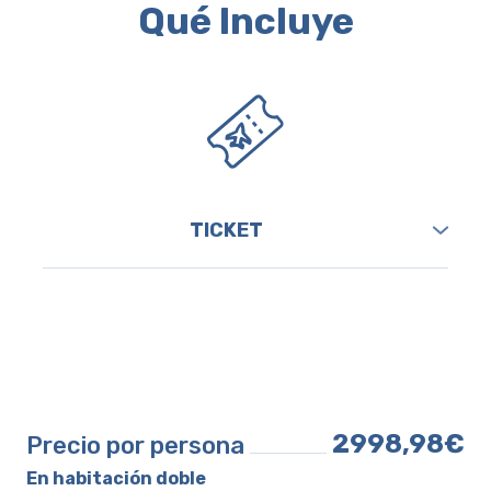
Qué Incluye
TICKET
Vuelos: Madrid - Reikjavik | Reikjavik - Madrid |
Billete línea regular, clase turista incluyendo
maleta facturada
2998,98€
Precio por persona
En habitación doble